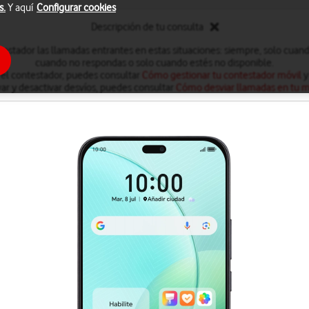
s.
Y aquí
Configurar cookies
Descripción de tu consulta
testador las llamadas entrantes en estas situaciones: siempre, solo cuan
cuando no respondas o solo cuando estés no disponible.
 el contestador, puedes consultar
Cómo gestionar tu contestador móvil
y
var y desactivar desvíos, puedes consultar
Cómo desviar llamadas en tu m