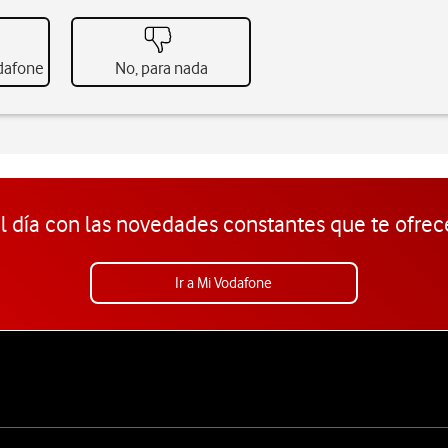
odafone
No, para nada
l día con las novedades constantes que te ofrec
Ir a Mi Vodafone