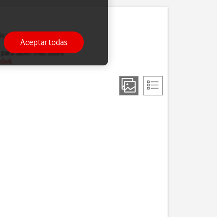
do estés ocupado, solo
Aceptar todas
 para saber más sobre
óvil
.