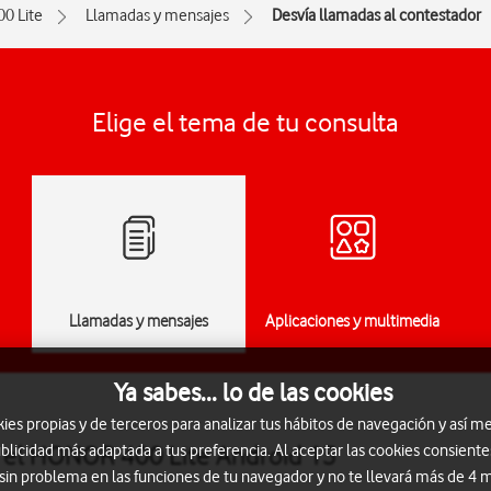
00 Lite
Llamadas y mensajes
Desvía llamadas al contestador
Elige el tema de tu consulta
Llamadas y mensajes
Aplicaciones y multimedia
Ya sabes... lo de las cookies
s propias y de terceros para analizar tus hábitos de navegación y así me
n el HONOR 400 Lite Android 15
blicidad más adaptada a tus preferencia. Al aceptar las cookies consiente
 sin problema en las funciones de tu navegador y no te llevará más de 4