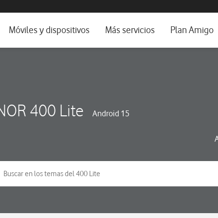
da e idioma
Móviles y dispositivos
Más servicios
Plan Amigo
fone TV
Móviles
Alianza Vodafone e Iberdrola
il 5G
Imagen y Sonido
Servicios avanzados
tura
Ver todos
OR 400 Lite
Android 15
dencias