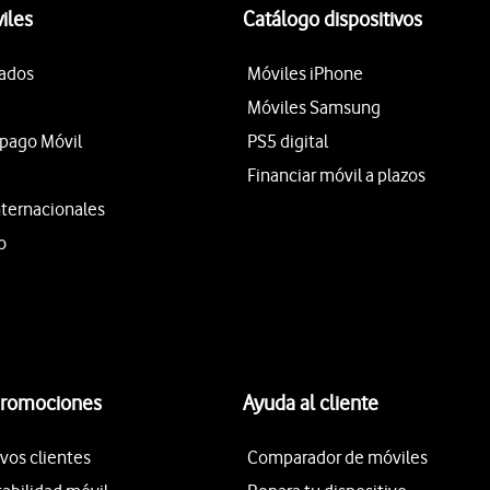
iles
Catálogo dispositivos
tados
Móviles iPhone
Móviles Samsung
epago Móvil
PS5 digital
Financiar móvil a plazos
nternacionales
o
promociones
Ayuda al cliente
vos clientes
Comparador de móviles