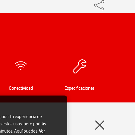
Conectividad
Especificaciones
jorar tu experiencia de
s estos usos, pero podrás
 minutos. Aquí puedes
Ver