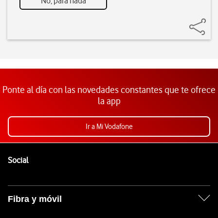
No, para nada
Ponte al día con las novedades constantes que te ofrece
la app
Ir a Mi Vodafone
Pie de página de Vodafone
Enlaces a las redes sociales de Vodafone
Social
Fibra y móvil