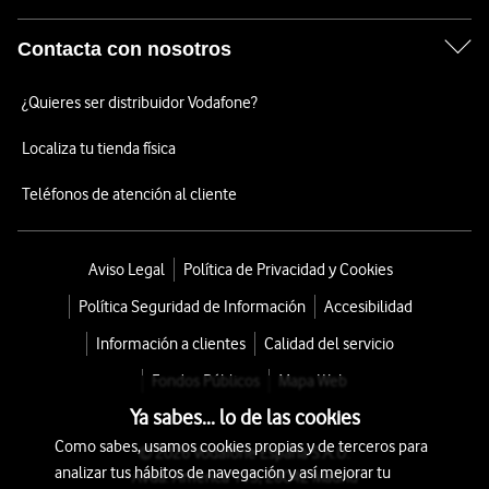
Contacta con nosotros
¿Quieres ser distribuidor Vodafone?
Localiza tu tienda física
Teléfonos de atención al cliente
Aviso Legal
Política de Privacidad y Cookies
Política Seguridad de Información
Accesibilidad
Información a clientes
Calidad del servicio
Fondos Públicos
Mapa Web
Ya sabes... lo de las cookies
Como sabes, usamos cookies propias y de terceros para
© 2026 Vodafone España S.A.U.
analizar tus hábitos de navegación y así mejorar tu
Avda. América 115, 28042 Madrid