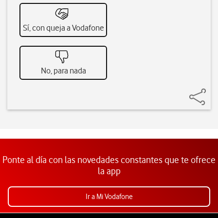
Sí, con queja a Vodafone
No, para nada
Ponte al día con las novedades constantes que te ofrece
la app
Ir a Mi Vodafone
Pie de página de Vodafone