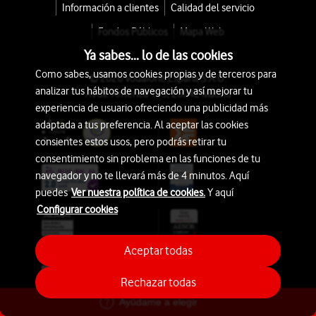
Información a clientes
Calidad del servicio
Fondos Públicos
Mapa Web
Ya sabes... lo de las cookies
Como sabes, usamos cookies propias y de terceros para
© 2026 Vodafone España S.A.U.
analizar tus hábitos de navegación y así mejorar tu
Avda. América 115, 28042 Madrid
experiencia de usuario ofreciendo una publicidad más
adaptada a tus preferencia. Al aceptar las cookies
consientes estos usos, pero podrás retirar tu
consentimiento sin problema en las funciones de tu
navegador y no te llevará más de 4 minutos. Aquí
puedes
Ver nuestra política de cookies.
Y aquí
Configurar cookies
Aceptar todas
Rechazar todas
Ayúdame a elegir