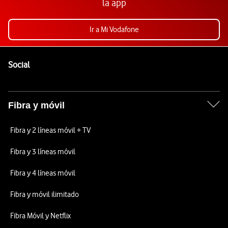
la app
Ir a Mi Vodafone
Pie de página de Vodafone
Enlaces a las redes sociales de Vodafone
Social
Fibra y móvil
Fibra y 2 líneas móvil + TV
Fibra y 3 líneas móvil
Fibra y 4 líneas móvil
Fibra y móvil ilimitado
Fibra Móvil y Netflix