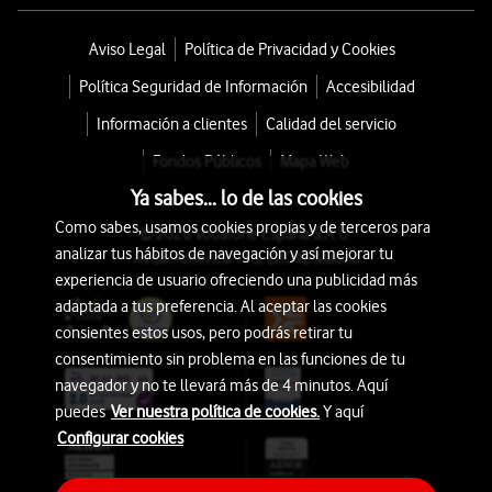
Aviso Legal
Política de Privacidad y Cookies
Política Seguridad de Información
Accesibilidad
Información a clientes
Calidad del servicio
Fondos Públicos
Mapa Web
Ya sabes... lo de las cookies
Como sabes, usamos cookies propias y de terceros para
© 2026 Vodafone España S.A.U.
analizar tus hábitos de navegación y así mejorar tu
Avda. América 115, 28042 Madrid
experiencia de usuario ofreciendo una publicidad más
adaptada a tus preferencia. Al aceptar las cookies
consientes estos usos, pero podrás retirar tu
consentimiento sin problema en las funciones de tu
navegador y no te llevará más de 4 minutos. Aquí
puedes
Ver nuestra política de cookies.
Y aquí
Configurar cookies