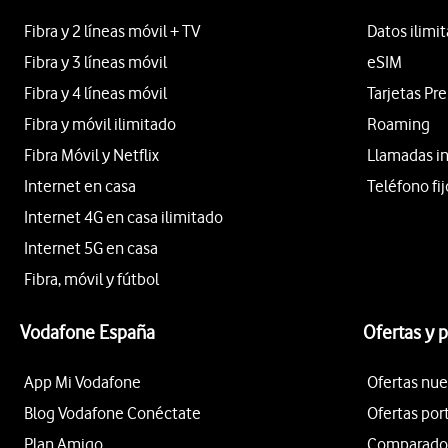
Fibra y 2 líneas móvil + TV
Datos ilimi
Fibra y 3 líneas móvil
eSIM
Fibra y 4 líneas móvil
Tarjetas Pr
Fibra y móvil ilimitado
Roaming
Fibra Móvil y Netflix
Llamadas i
Internet en casa
Teléfono fij
Internet 4G en casa ilimitado
Internet 5G en casa
Fibra, móvil y fútbol
Vodafone España
Ofertas y 
App Mi Vodafone
Ofertas nue
Blog Vodafone Conéctate
Ofertas por
Plan Amigo
Comparador 