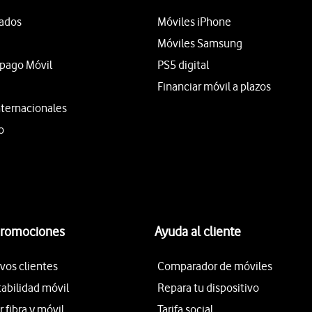
tados
Móviles iPhone
Móviles Samsung
epago Móvil
PS5 digital
Financiar móvil a plazos
nternacionales
o
promociones
Ayuda al cliente
vos clientes
Comparador de móviles
tabilidad móvil
Repara tu dispositivo
fibra y móvil
Tarifa social