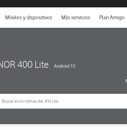
da e idioma
Móviles y dispositivos
Más servicios
Plan Amigo
fone TV
Móviles
Alianza Vodafone e Iberdrola
il 5G
Imagen y Sonido
Servicios avanzados
tura
Ver todos
OR 400 Lite
Android 15
dencias