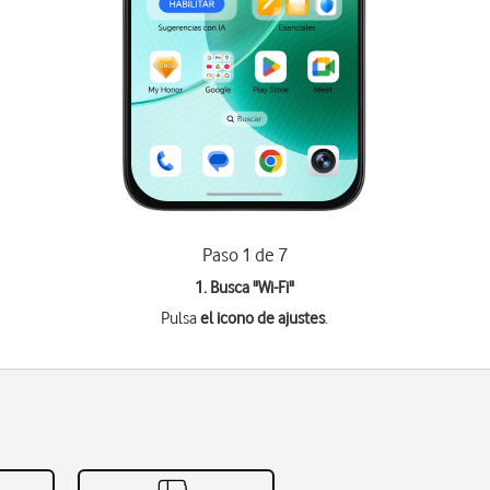
Paso 1 de 7
1. Busca "
Wi-Fi
"
Pulsa
el icono de ajustes
.