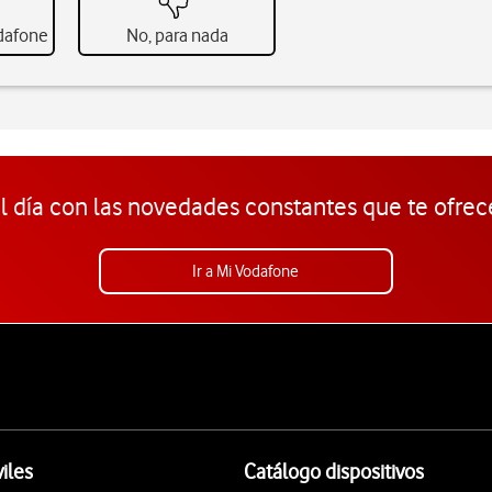
odafone
No, para nada
l día con las novedades constantes que te ofrec
Ir a Mi Vodafone
iles
Catálogo dispositivos