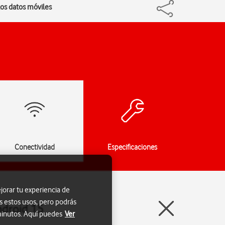
los datos móviles
Conectividad
Especificaciones
jorar tu experiencia de
s estos usos, pero podrás
ndroid 15
 minutos. Aquí puedes
Ver