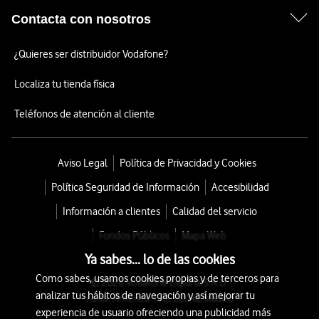
Contacta con nosotros
¿Quieres ser distribuidor Vodafone?
Localiza tu tienda física
Teléfonos de atención al cliente
Aviso Legal
Política de Privacidad y Cookies
Política Seguridad de Información
Accesibilidad
Información a clientes
Calidad del servicio
Fondos Públicos
Mapa Web
Ya sabes... lo de las cookies
Como sabes, usamos cookies propias y de terceros para
© 2026 Vodafone España S.A.U.
analizar tus hábitos de navegación y así mejorar tu
Avda. América 115, 28042 Madrid
experiencia de usuario ofreciendo una publicidad más