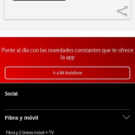
Ponte al día con las novedades constantes que te ofrece
la app
Ir a Mi Vodafone
Pie de página de Vodafone
Enlaces a las redes sociales de Vodafone
Social
Fibra y móvil
Fibra y 2 líneas móvil + TV