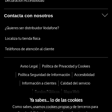
Declaración Accesibilidad
Contacta con nosotros
¿Quieres ser distribuidor Vodafone?
Localiza tu tienda física
Teléfonos de atención al cliente
Aviso Legal
Política de Privacidad y Cookies
Política Seguridad de Información
Accesibilidad
Información a clientes
Calidad del servicio
Fondos Públicos
Mapa Web
Ya sabes... lo de las cookies
Como sabes, usamos cookies propias y de terceros para
© 2026 Vodafone España S.A.U.