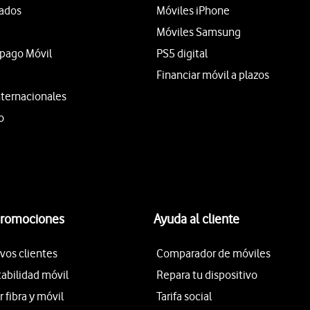
tados
Móviles iPhone
Móviles Samsung
epago Móvil
PS5 digital
Financiar móvil a plazos
nternacionales
o
promociones
Ayuda al cliente
vos clientes
Comparador de móviles
tabilidad móvil
Repara tu dispositivo
fibra y móvil
Tarifa social