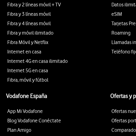
Fibra y 2 líneas móvil + TV
Datos ilimi
Fibra y 3 líneas móvil
eSIM
Fibra y 4 líneas móvil
Tarjetas Pr
Fibra y móvil ilimitado
Roaming
Fibra Móvil y Netflix
Llamadas i
Internet en casa
Teléfono fij
Internet 4G en casa ilimitado
Internet 5G en casa
Fibra, móvil y fútbol
Vodafone España
Ofertas y 
App Mi Vodafone
Ofertas nue
Blog Vodafone Conéctate
Ofertas por
Plan Amigo
Comparador 