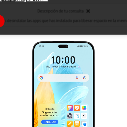
Descripción de tu consulta
des desinstalar las apps que has instalado para liberar espacio en la memo