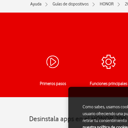
Ayuda
Guías de dispositivos
HONOR
2
Primeros pasos
Funciones principales
Como sabes, usamos cookie
usuario ofreciendo una pu
Desinstala apps en el HONOR 200 
retirar tu consentimiento
nuestra política de cookie