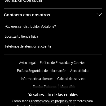
Declaración Accesibilidad
Contacta con nosotros
¿Quieres ser distribuidor Vodafone?
Localiza tu tienda física
Teléfonos de atención al cliente
Aviso Legal
Política de Privacidad y Cookies
Política Seguridad de Información
Accesibilidad
Información a clientes
Calidad del servicio
Fondos Públicos
Mapa Web
Ya sabes... lo de las cookies
Como sabes, usamos cookies propias y de terceros para
© 2026 Vodafone España S.A.U.