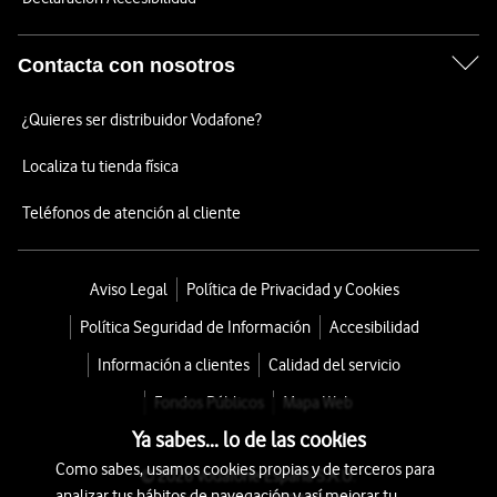
Contacta con nosotros
¿Quieres ser distribuidor Vodafone?
Localiza tu tienda física
Teléfonos de atención al cliente
Aviso Legal
Política de Privacidad y Cookies
Política Seguridad de Información
Accesibilidad
Información a clientes
Calidad del servicio
Fondos Públicos
Mapa Web
Ya sabes... lo de las cookies
Como sabes, usamos cookies propias y de terceros para
© 2026 Vodafone España S.A.U.
analizar tus hábitos de navegación y así mejorar tu