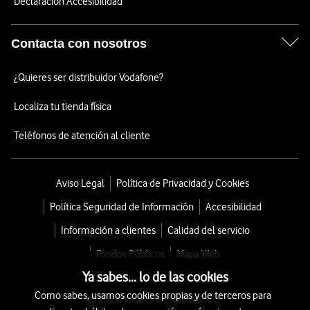
Declaración Accesibilidad
Contacta con nosotros
¿Quieres ser distribuidor Vodafone?
Localiza tu tienda física
Teléfonos de atención al cliente
Aviso Legal
Política de Privacidad y Cookies
Política Seguridad de Información
Accesibilidad
Información a clientes
Calidad del servicio
Fondos Públicos
Mapa Web
Ya sabes... lo de las cookies
Como sabes, usamos cookies propias y de terceros para
© 2026 Vodafone España S.A.U.