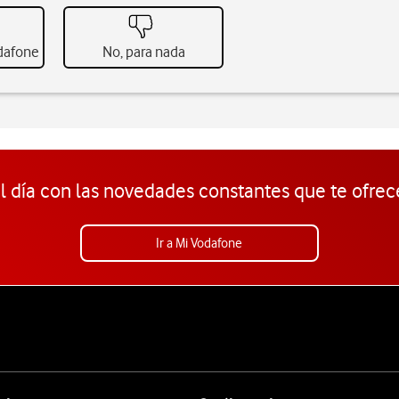
odafone
No, para nada
l día con las novedades constantes que te ofrec
Ir a Mi Vodafone