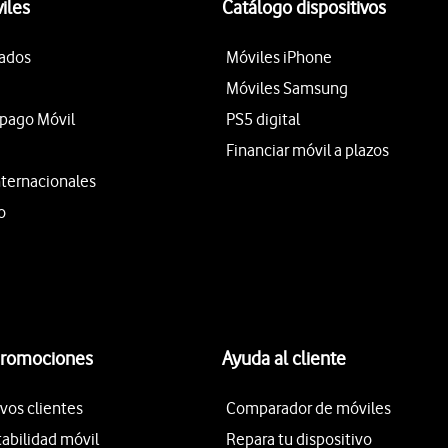
iles
Catálogo dispositivos
tados
Móviles iPhone
Móviles Samsung
epago Móvil
PS5 digital
Financiar móvil a plazos
nternacionales
o
promociones
Ayuda al cliente
vos clientes
Comparador de móviles
tabilidad móvil
Repara tu dispositivo