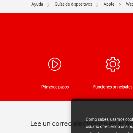
Ayuda
Guías de dispositivos
Apple
Wat
Primeros pasos
Funciones principales
Como sabes, usamos cookie
Lee un correo electrónico en el A
usuario ofreciendo una pu