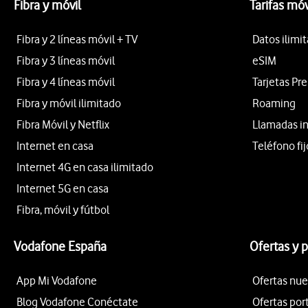
Fibra y móvil
Tarifas móv
Fibra y 2 líneas móvil + TV
Datos ilimi
Fibra y 3 líneas móvil
eSIM
Fibra y 4 líneas móvil
Tarjetas Pr
Fibra y móvil ilimitado
Roaming
Fibra Móvil y Netflix
Llamadas i
Internet en casa
Teléfono fij
Internet 4G en casa ilimitado
Internet 5G en casa
Fibra, móvil y fútbol
Vodafone España
Ofertas y 
App Mi Vodafone
Ofertas nue
Blog Vodafone Conéctate
Ofertas por