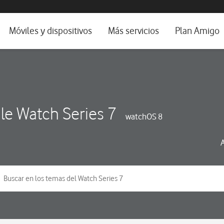
da e idioma
Móviles y dispositivos
Más servicios
Plan Amigo
fone TV
Móviles
Alianza Vodafone e Iberdrola
il 5G
Imagen y Sonido
Servicios avanzados
tura
Ver todos
le Watch Series 7
watchOS 8
dencias