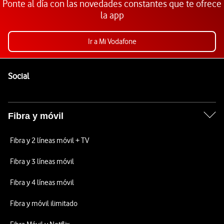
Ponte al día con las novedades constantes que te ofrece
la app
Ir a Mi Vodafone
Pie de página de Vodafone
Enlaces a las redes sociales de Vodafone
Social
Fibra y móvil
Fibra y 2 líneas móvil + TV
Fibra y 3 líneas móvil
Fibra y 4 líneas móvil
Fibra y móvil ilimitado