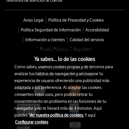
Teléfonos de atención al cliente
Aviso Legal
Política de Privacidad y Cookies
Política Seguridad de Información
Accesibilidad
Información a clientes
Calidad del servicio
Fondos Públicos
Mapa Web
Ya sabes... lo de las cookies
Como sabes, usamos cookies propias y de terceros para
© 2026 Vodafone España S.A.U.
analizar tus hábitos de navegación y así mejorar tu
Avda. América 115, 28042 Madrid
experiencia de usuario ofreciendo una publicidad más
adaptada a tus preferencia. Al aceptar las cookies
consientes estos usos, pero podrás retirar tu
consentimiento sin problema en las funciones de tu
navegador y no te llevará más de 4 minutos. Aquí
puedes
Ver nuestra política de cookies.
Y aquí
Configurar cookies