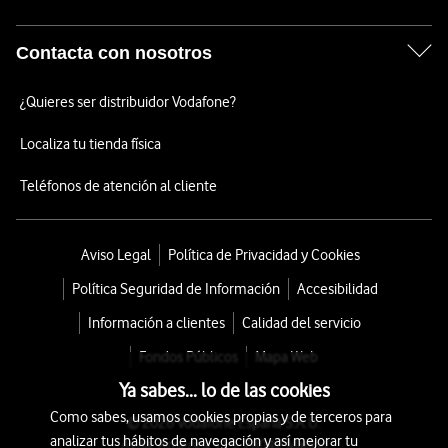
Contacta con nosotros
¿Quieres ser distribuidor Vodafone?
Localiza tu tienda física
Teléfonos de atención al cliente
Aviso Legal
Política de Privacidad y Cookies
Política Seguridad de Información
Accesibilidad
Información a clientes
Calidad del servicio
Fondos Públicos
Mapa Web
Ya sabes... lo de las cookies
Como sabes, usamos cookies propias y de terceros para
© 2026 Vodafone España S.A.U.
analizar tus hábitos de navegación y así mejorar tu
Avda. América 115, 28042 Madrid