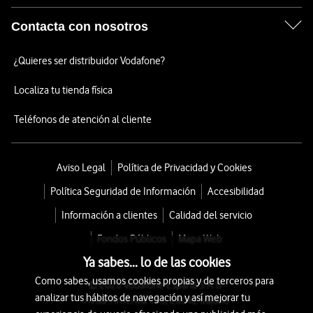
Contacta con nosotros
¿Quieres ser distribuidor Vodafone?
Localiza tu tienda física
Teléfonos de atención al cliente
Aviso Legal
Política de Privacidad y Cookies
Política Seguridad de Información
Accesibilidad
Información a clientes
Calidad del servicio
Fondos Públicos
Mapa Web
Ya sabes... lo de las cookies
Como sabes, usamos cookies propias y de terceros para
© 2026 Vodafone España S.A.U.
analizar tus hábitos de navegación y así mejorar tu
Avda. América 115, 28042 Madrid