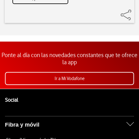
Ponte al día con las novedades constantes que te ofrece
la app
Ir a Mi Vodafone
Pie de página de Vodafone
Enlaces a las redes sociales de Vodafone
Social
Fibra y móvil