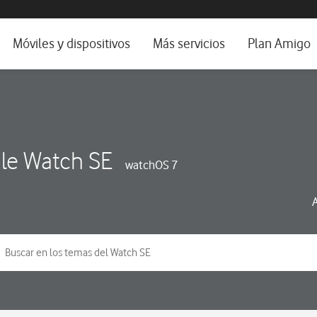
da e idioma
Móviles y dispositivos
Más servicios
Plan Amigo
fone TV
Móviles
Alianza Vodafone e Iberdrola
il 5G
Imagen y Sonido
Servicios avanzados
tura
Ver todos
le Watch SE
watchOS 7
dencias