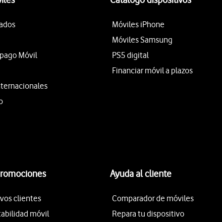
tados
Móviles iPhone
Móviles Samsung
epago Móvil
PS5 digital
Financiar móvil a plazos
nternacionales
o
promociones
Ayuda al cliente
vos clientes
Comparador de móviles
tabilidad móvil
Repara tu dispositivo