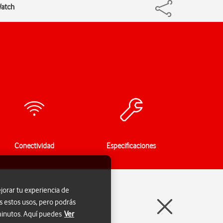
Watch
Conectividad
Especificaciones
jorar tu experiencia de
s estos usos, pero podrás
 minutos. Aquí puedes
Ver