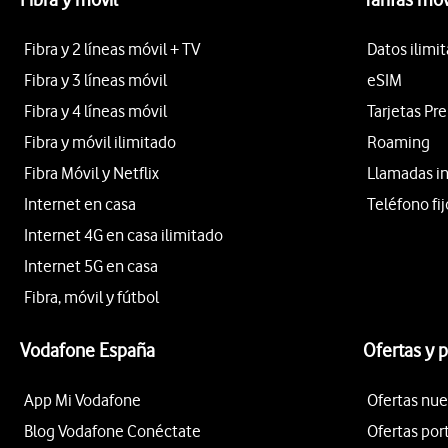
Fibra y 2 líneas móvil + TV
Datos ilimi
Fibra y 3 líneas móvil
eSIM
Fibra y 4 líneas móvil
Tarjetas Pr
Fibra y móvil ilimitado
Roaming
Fibra Móvil y Netflix
Llamadas i
Internet en casa
Teléfono fij
Internet 4G en casa ilimitado
Internet 5G en casa
Fibra, móvil y fútbol
Vodafone España
Ofertas y 
App Mi Vodafone
Ofertas nue
Blog Vodafone Conéctate
Ofertas por