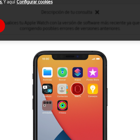
s.
Y aquí
Configurar cookies
Descripción de tu consulta
tualices tu Apple Watch con la versión de software más reciente ya que e
corrigiendo posibles errores de versiones anteriores.