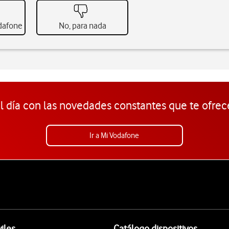
odafone
No, para nada
l día con las novedades constantes que te ofrec
Ir a Mi Vodafone
iles
Catálogo dispositivos