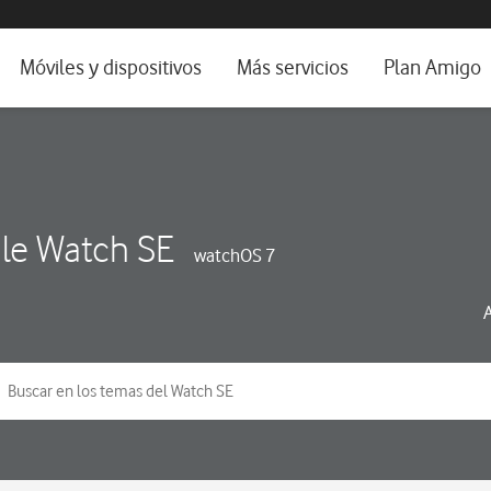
da e idioma
Móviles y dispositivos
Más servicios
Plan Amigo
fone TV
Móviles
Alianza Vodafone e Iberdrola
il 5G
Imagen y Sonido
Servicios avanzados
tura
Ver todos
le Watch SE
watchOS 7
dencias