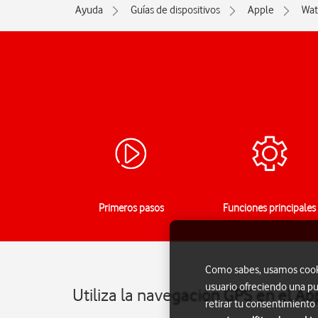
Ayuda
Guías de dispositivos
Apple
Wat
Primeros pasos
Funciones principales
Como sabes, usamos cookie
usuario ofreciendo una pu
Utiliza la navegación GPS en el A
retirar tu consentimiento