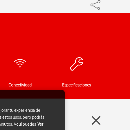
Conectividad
Especificaciones
jorar tu experiencia de
s estos usos, pero podrás
 minutos. Aquí puedes
Ver