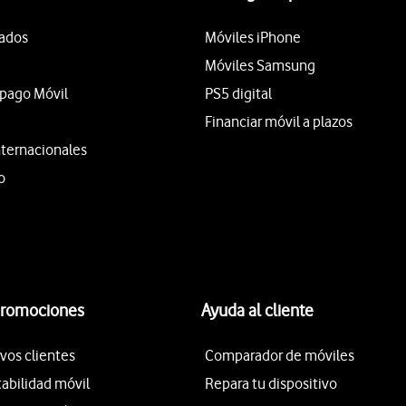
tados
Móviles iPhone
Móviles Samsung
epago Móvil
PS5 digital
Financiar móvil a plazos
nternacionales
o
promociones
Ayuda al cliente
vos clientes
Comparador de móviles
tabilidad móvil
Repara tu dispositivo