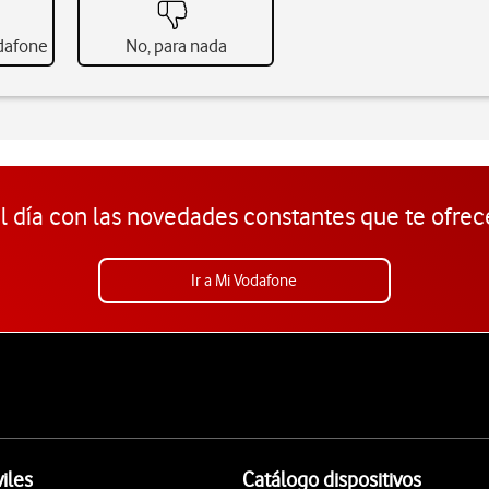
odafone
No, para nada
l día con las novedades constantes que te ofrec
Ir a Mi Vodafone
iles
Catálogo dispositivos