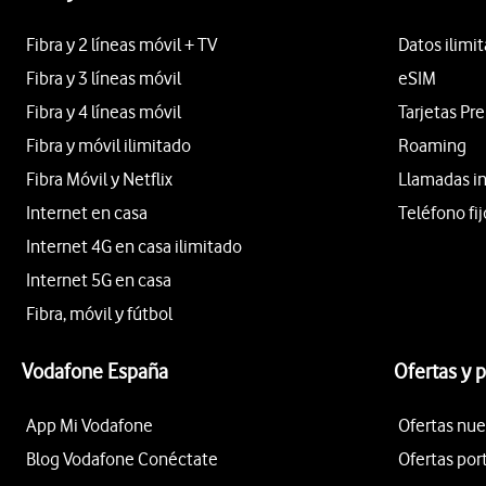
Fibra y 2 líneas móvil + TV
Datos ilimi
Fibra y 3 líneas móvil
eSIM
Fibra y 4 líneas móvil
Tarjetas Pr
Fibra y móvil ilimitado
Roaming
Fibra Móvil y Netflix
Llamadas i
Internet en casa
Teléfono fij
Internet 4G en casa ilimitado
Internet 5G en casa
Fibra, móvil y fútbol
Vodafone España
Ofertas y 
App Mi Vodafone
Ofertas nue
Blog Vodafone Conéctate
Ofertas por