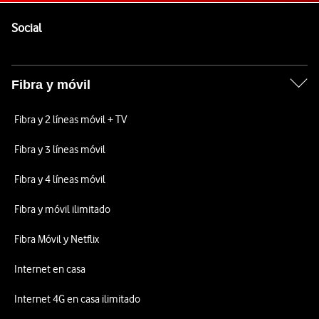
Pie de página de Vodafone
Enlaces a las redes sociales de Vodafone
Social
Fibra y móvil
Fibra y 2 líneas móvil + TV
Fibra y 3 líneas móvil
Fibra y 4 líneas móvil
Fibra y móvil ilimitado
Fibra Móvil y Netflix
Internet en casa
Internet 4G en casa ilimitado