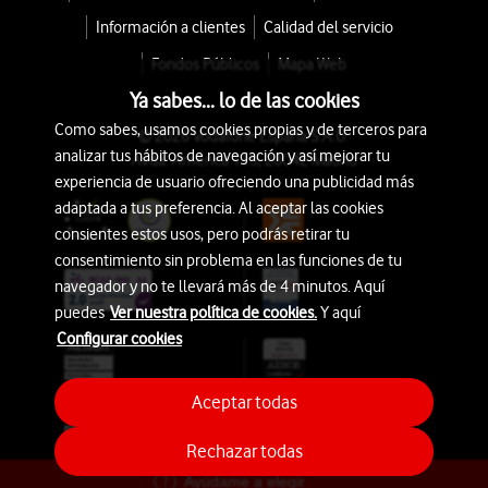
Información a clientes
Calidad del servicio
Fondos Públicos
Mapa Web
Ya sabes... lo de las cookies
Como sabes, usamos cookies propias y de terceros para
© 2026 Vodafone España S.A.U.
analizar tus hábitos de navegación y así mejorar tu
Avda. América 115, 28042 Madrid
experiencia de usuario ofreciendo una publicidad más
adaptada a tus preferencia. Al aceptar las cookies
consientes estos usos, pero podrás retirar tu
consentimiento sin problema en las funciones de tu
navegador y no te llevará más de 4 minutos. Aquí
puedes
Ver nuestra política de cookies.
Y aquí
Configurar cookies
Aceptar todas
Rechazar todas
Ayúdame a elegir