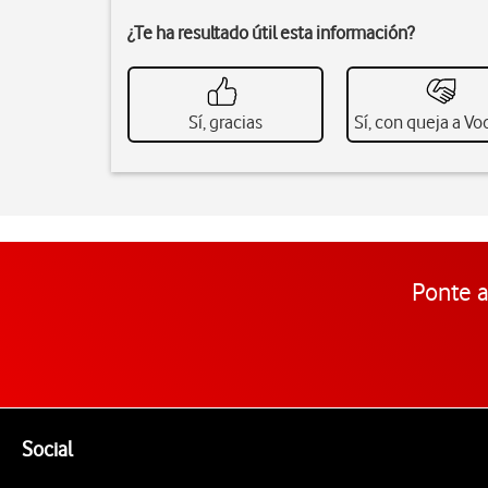
¿Te ha resultado útil esta información?
Sí, gracias
Sí, con queja a V
Ponte a
Pie de página de Vodafone
Enlaces a las redes sociales de Vodafone
Social