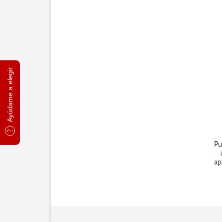
Ayúdame a elegir
Pu
ap