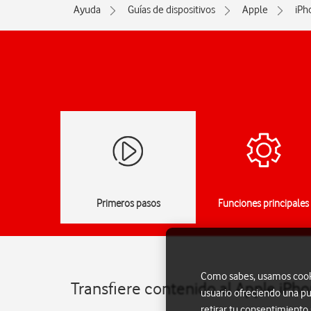
Ayuda
Guías de dispositivos
Apple
iPh
Primeros pasos
Funciones principales
Como sabes, usamos cookie
Transfiere contenido al Apple iPh
usuario ofreciendo una pu
retirar tu consentimiento