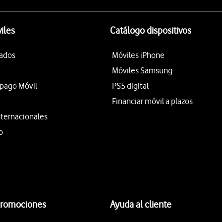
iles
Catálogo dispositivos
tados
Móviles iPhone
Móviles Samsung
epago Móvil
PS5 digital
Financiar móvil a plazos
nternacionales
o
promociones
Ayuda al cliente