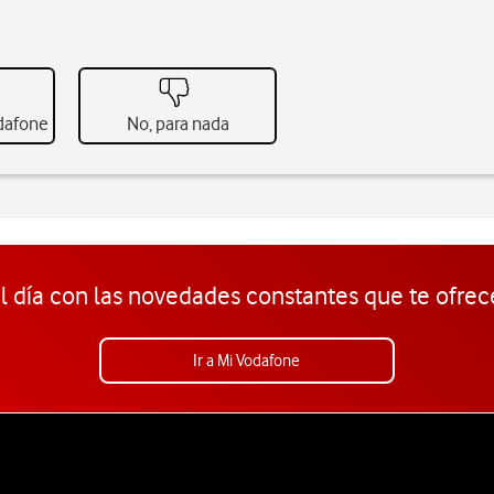
odafone
No, para nada
l día con las novedades constantes que te ofrec
Ir a Mi Vodafone