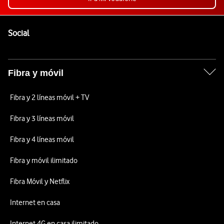
Pie de página de Vodafone
Enlaces a las redes sociales de Vodafone
Social
Fibra y móvil
Fibra y 2 líneas móvil + TV
Fibra y 3 líneas móvil
Fibra y 4 líneas móvil
Fibra y móvil ilimitado
Fibra Móvil y Netflix
Internet en casa
Internet 4G en casa ilimitado