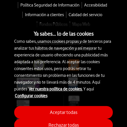
Política Seguridad de Información
Accesibilidad
Información a clientes
Calidad del servicio
Fondos Públicos
Mapa Web
Ya sabes... lo de las cookies
Como sabes, usamos cookies propias y de terceros para
© 2026 Vodafone España S.A.U.
analizar tus hábitos de navegación y así mejorar tu
Avda. América 115, 28042 Madrid
experiencia de usuario ofreciendo una publicidad más
adaptada a tus preferencia. Al aceptar las cookies
consientes estos usos, pero podrás retirar tu
consentimiento sin problema en las funciones de tu
navegador y no te llevará más de 4 minutos. Aquí
puedes
Ver nuestra política de cookies.
Y aquí
Configurar cookies
Aceptar todas
Rechazar todas