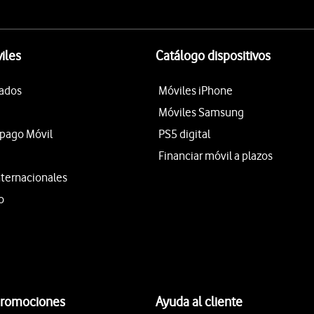
iles
Catálogo dispositivos
tados
Móviles iPhone
Móviles Samsung
epago Móvil
PS5 digital
Financiar móvil a plazos
nternacionales
o
promociones
Ayuda al cliente