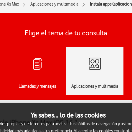
one Xs Max
Aplicaciones y multimedia
Instala apps (aplicacio
Elige el tema de tu consulta
Llamadas y mensajes
Aplicaciones y multimedia
Ya sabes... lo de las cookies
pple iPhone Xs Max iOS 16.1
s propias y de terceros para analizar tus hábitos de navegación y así me
blicidad más adaptada a tus preferencia. Al aceptar las cookies consiente