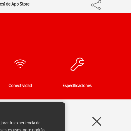
nes) de App Store
Conectividad
Especificaciones
jorar tu experiencia de
s estos usos, pero podrás