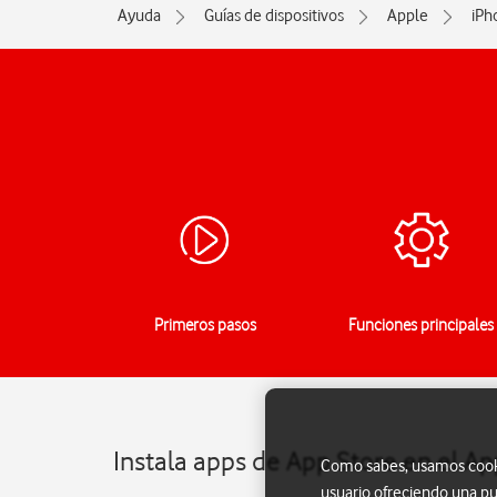
Ayuda
Guías de dispositivos
Apple
iPh
Primeros pasos
Funciones principales
Instala apps de App Store en el A
Como sabes, usamos cookie
usuario ofreciendo una pu