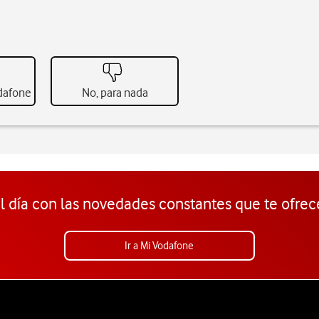
odafone
No, para nada
l día con las novedades constantes que te ofrec
Ir a Mi Vodafone