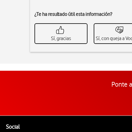
¿Te ha resultado útil esta información?
Sí, gracias
Sí, con queja a V
Ponte a
Pie de página de Vodafone
Enlaces a las redes sociales de Vodafone
Social