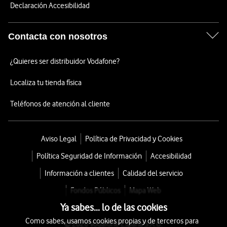
Declaración Accesibilidad
Contacta con nosotros
¿Quieres ser distribuidor Vodafone?
Localiza tu tienda física
Teléfonos de atención al cliente
Aviso Legal
Política de Privacidad y Cookies
Política Seguridad de Información
Accesibilidad
Información a clientes
Calidad del servicio
Fondos Públicos
Mapa Web
Ya sabes... lo de las cookies
Como sabes, usamos cookies propias y de terceros para
© 2026 Vodafone España S.A.U.