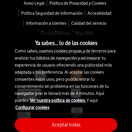
Aviso Legal
Política de Privacidad y Cookies
Política Seguridad de Información
Accesibilidad
Información a clientes
Calidad del servicio
Fondos Públicos
Mapa Web
Ya sabes... lo de las cookies
Como sabes, usamos cookies propias y de terceros para
© 2026 Vodafone España S.A.U.
analizar tus hábitos de navegación y así mejorar tu
Avda. América 115, 28042 Madrid
experiencia de usuario ofreciendo una publicidad más
adaptada a tus preferencia. Al aceptar las cookies
consientes estos usos, pero podrás retirar tu
consentimiento sin problema en las funciones de tu
navegador y no te llevará más de 4 minutos. Aquí
puedes
Ver nuestra política de cookies.
Y aquí
Configurar cookies
Aceptar todas