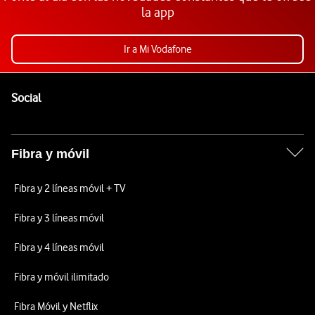
la app
Ir a Mi Vodafone
Pie de página de Vodafone
Enlaces a las redes sociales de Vodafone
Social
Fibra y móvil
Fibra y 2 líneas móvil + TV
Fibra y 3 líneas móvil
Fibra y 4 líneas móvil
Fibra y móvil ilimitado
Fibra Móvil y Netflix