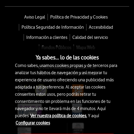
Aviso Legal
Política de Privacidad y Cookies
Política Seguridad de Información
Accesibilidad
Información a clientes
Calidad del servicio
Fondos Públicos
Mapa Web
Ya sabes... lo de las cookies
Como sabes, usamos cookies propias y de terceros para
© 2026 Vodafone España S.A.U.
analizar tus hábitos de navegación y así mejorar tu
Avda. América 115, 28042 Madrid
experiencia de usuario ofreciendo una publicidad más
adaptada a tus preferencia. Al aceptar las cookies
consientes estos usos, pero podrás retirar tu
consentimiento sin problema en las funciones de tu
navegador y no te llevará más de 4 minutos. Aquí
puedes
Ver nuestra política de cookies.
Y aquí
Configurar cookies