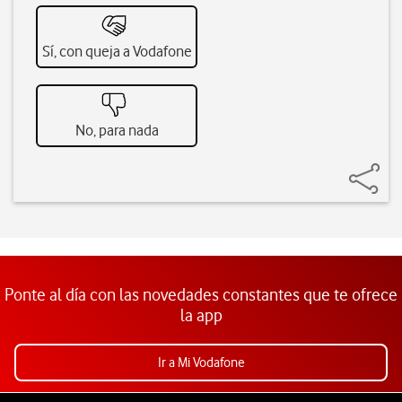
Sí, con queja a Vodafone
No, para nada
Ponte al día con las novedades constantes que te ofrece
la app
Ir a Mi Vodafone
Pie de página de Vodafone