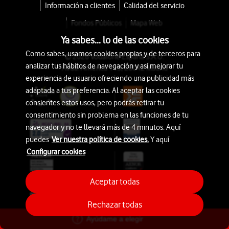
Información a clientes
Calidad del servicio
Fondos Públicos
Mapa Web
Ya sabes... lo de las cookies
Como sabes, usamos cookies propias y de terceros para
© 2026 Vodafone España S.A.U.
analizar tus hábitos de navegación y así mejorar tu
Avda. América 115, 28042 Madrid
experiencia de usuario ofreciendo una publicidad más
adaptada a tus preferencia. Al aceptar las cookies
consientes estos usos, pero podrás retirar tu
consentimiento sin problema en las funciones de tu
navegador y no te llevará más de 4 minutos. Aquí
puedes
Ver nuestra política de cookies.
Y aquí
Configurar cookies
Aceptar todas
Rechazar todas
Ayúdame a elegir