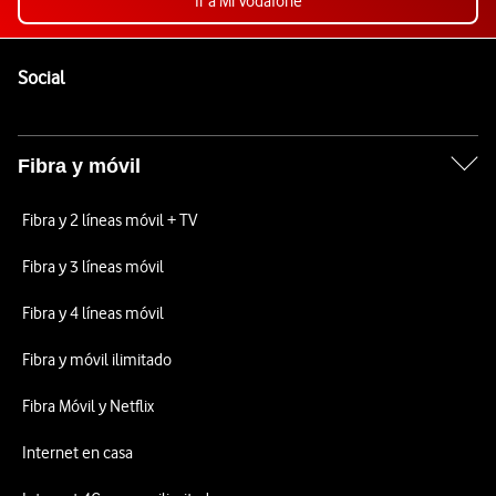
Ir a Mi Vodafone
Pie de página de Vodafone
Enlaces a las redes sociales de Vodafone
Social
Fibra y móvil
Fibra y 2 líneas móvil + TV
Fibra y 3 líneas móvil
Fibra y 4 líneas móvil
Fibra y móvil ilimitado
Fibra Móvil y Netflix
Internet en casa