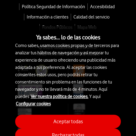
Política Seguridad de Información
Accesibilidad
Información a clientes
Calidad del servicio
Fondos Públicos
Mapa Web
Ya sabes... lo de las cookies
Como sabes, usamos cookies propias y de terceros para
© 2026 Vodafone España S.A.U.
analizar tus hábitos de navegación y así mejorar tu
Avda. América 115, 28042 Madrid
experiencia de usuario ofreciendo una publicidad más
adaptada a tus preferencia. Al aceptar las cookies
consientes estos usos, pero podrás retirar tu
consentimiento sin problema en las funciones de tu
navegador y no te llevará más de 4 minutos. Aquí
puedes
Ver nuestra política de cookies.
Y aquí
Configurar cookies
Aceptar todas
Rechazar todas