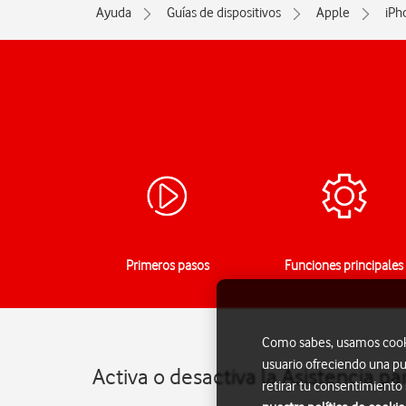
Ayuda
Guías de dispositivos
Apple
iPh
Primeros pasos
Funciones principales
Como sabes, usamos cookie
usuario ofreciendo una pu
Activa o desactiva la Asistencia pa
retirar tu consentimiento