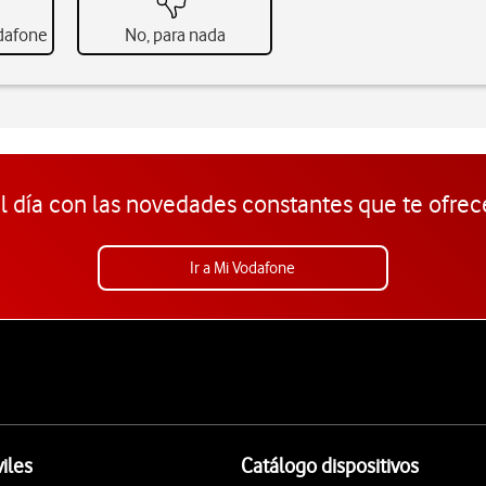
odafone
No, para nada
l día con las novedades constantes que te ofrec
Ir a Mi Vodafone
iles
Catálogo dispositivos