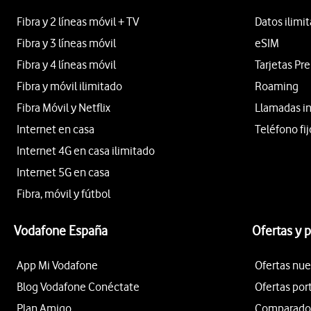
Fibra y 2 líneas móvil + TV
Datos ilimi
Fibra y 3 líneas móvil
eSIM
Fibra y 4 líneas móvil
Tarjetas Pr
Fibra y móvil ilimitado
Roaming
Fibra Móvil y Netflix
Llamadas i
Internet en casa
Teléfono fij
Internet 4G en casa ilimitado
Internet 5G en casa
Fibra, móvil y fútbol
Vodafone España
Ofertas y 
App Mi Vodafone
Ofertas nue
Blog Vodafone Conéctate
Ofertas por
Plan Amigo
Comparador 