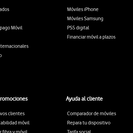
tados
Móviles iPhone
Móviles Samsung
epago Móvil
PS5 digital
Financiar móvil a plazos
nternacionales
o
promociones
Ayuda al cliente
vos clientes
Comparador de móviles
tabilidad móvil
Repara tu dispositivo
fibra y móvil
Tarifa social