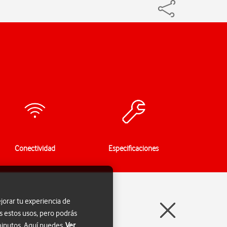
Conectividad
Especificaciones
jorar tu experiencia de
s estos usos, pero podrás
 minutos. Aquí puedes
Ver