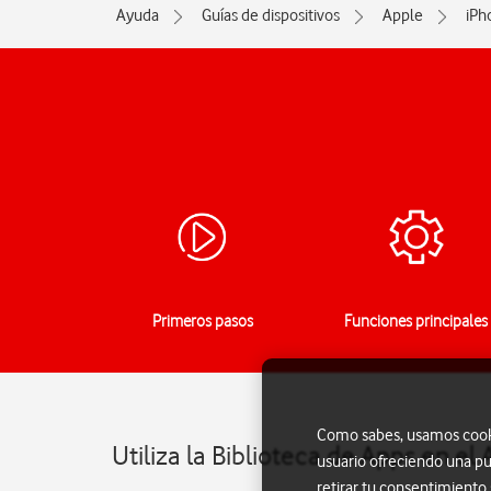
Ayuda
Guías de dispositivos
Apple
iPh
Primeros pasos
Funciones principales
Como sabes, usamos cookie
Utiliza la Biblioteca de Apps en el
usuario ofreciendo una pu
retirar tu consentimiento