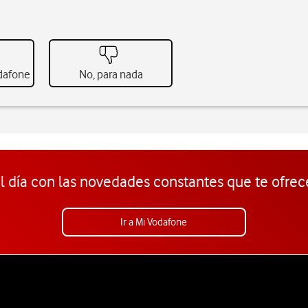
odafone
No, para nada
l día con las novedades constantes que te ofrec
Ir a Mi Vodafone