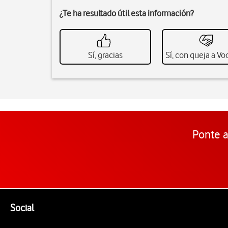
¿Te ha resultado útil esta información?
Sí, gracias
Sí, con queja a V
Ponte a
Pie de página de Vodafone
Enlaces a las redes sociales de Vodafone
Social