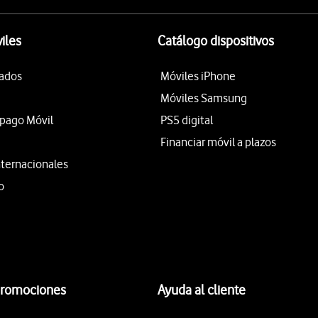
iles
Catálogo dispositivos
tados
Móviles iPhone
Móviles Samsung
epago Móvil
PS5 digital
Financiar móvil a plazos
nternacionales
o
promociones
Ayuda al cliente