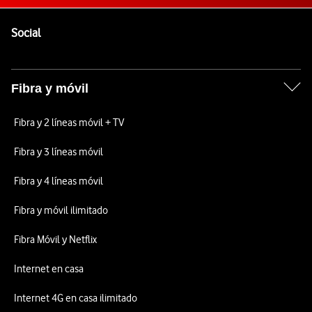
Pie de página de Vodafone
Enlaces a las redes sociales de Vodafone
Social
Fibra y móvil
Fibra y 2 líneas móvil + TV
Fibra y 3 líneas móvil
Fibra y 4 líneas móvil
Fibra y móvil ilimitado
Fibra Móvil y Netflix
Internet en casa
Internet 4G en casa ilimitado