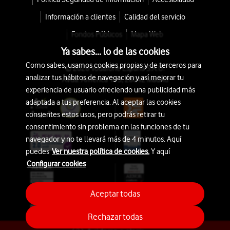
Información a clientes
Calidad del servicio
Fondos Públicos
Mapa Web
Ya sabes... lo de las cookies
Como sabes, usamos cookies propias y de terceros para
© 2026 Vodafone España S.A.U.
analizar tus hábitos de navegación y así mejorar tu
Avda. América 115, 28042 Madrid
experiencia de usuario ofreciendo una publicidad más
adaptada a tus preferencia. Al aceptar las cookies
consientes estos usos, pero podrás retirar tu
consentimiento sin problema en las funciones de tu
navegador y no te llevará más de 4 minutos. Aquí
puedes
Ver nuestra política de cookies.
Y aquí
Configurar cookies
Aceptar todas
Rechazar todas