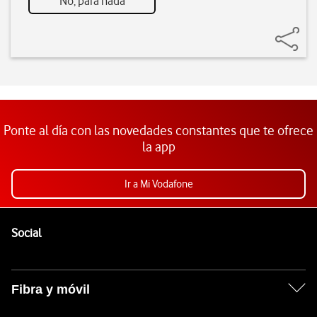
No, para nada
Ponte al día con las novedades constantes que te ofrece
la app
Ir a Mi Vodafone
Pie de página de Vodafone
Enlaces a las redes sociales de Vodafone
Social
Fibra y móvil