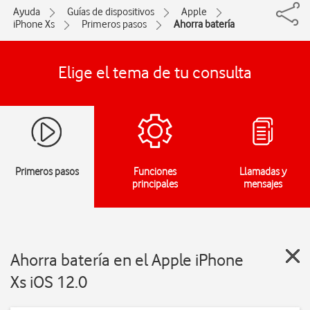
Ayuda
Guías de dispositivos
Apple
iPhone Xs
Primeros pasos
Ahorra batería
Elige el tema de tu consulta
Primeros pasos
Funciones
Llamadas y
principales
mensajes
Ahorra batería en el Apple iPhone
Xs iOS 12.0