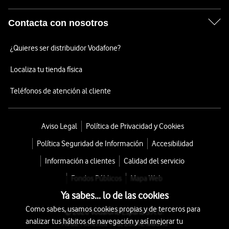
Contacta con nosotros
¿Quieres ser distribuidor Vodafone?
Localiza tu tienda física
Teléfonos de atención al cliente
Aviso Legal
Política de Privacidad y Cookies
Política Seguridad de Información
Accesibilidad
Información a clientes
Calidad del servicio
Fondos Públicos
Mapa Web
Ya sabes... lo de las cookies
Como sabes, usamos cookies propias y de terceros para
© 2026 Vodafone España S.A.U.
analizar tus hábitos de navegación y así mejorar tu
Avda. América 115, 28042 Madrid