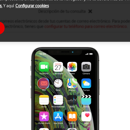
s.
Y aquí
Configurar cookies
Descripción de tu consulta
 correos electrónicos desde tus cuentas de correo electrónico. Para poder
electrónico, tienes que
configurar tu teléfono para correo electrónico
.