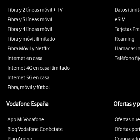
Fibra y 2 líneas móvil + TV
Datos ilimi
Fibra y 3 líneas móvil
eSIM
Fibra y 4 líneas móvil
Tarjetas Pr
Fibra y móvil ilimitado
Roaming
Fibra Móvil y Netflix
Llamadas i
Internet en casa
Teléfono fij
Internet 4G en casa ilimitado
Internet 5G en casa
Fibra, móvil y fútbol
Vodafone España
Ofertas y 
App Mi Vodafone
Ofertas nue
Blog Vodafone Conéctate
Ofertas por
Plan Amigo
Comparador 