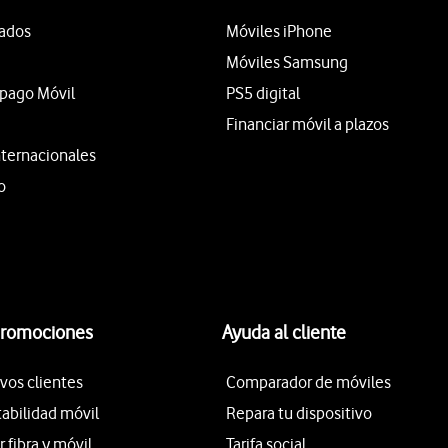
tados
Móviles iPhone
Móviles Samsung
epago Móvil
PS5 digital
Financiar móvil a plazos
nternacionales
o
promociones
Ayuda al cliente
vos clientes
Comparador de móviles
tabilidad móvil
Repara tu dispositivo
fibra y móvil
Tarifa social