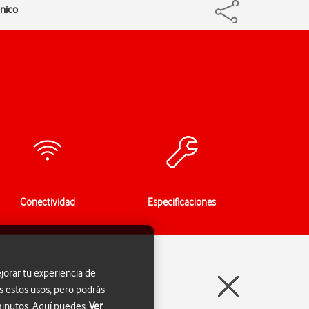
ónico
Conectividad
Especificaciones
jorar tu experiencia de
s estos usos, pero podrás
 minutos. Aquí puedes
Ver