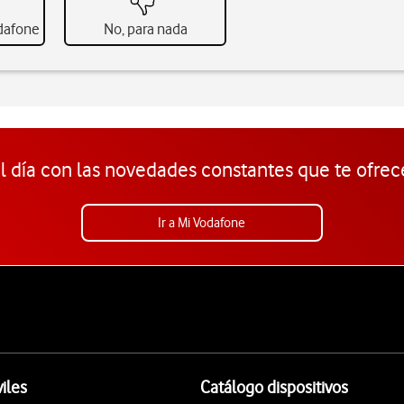
odafone
No, para nada
l día con las novedades constantes que te ofrec
Ir a Mi Vodafone
iles
Catálogo dispositivos