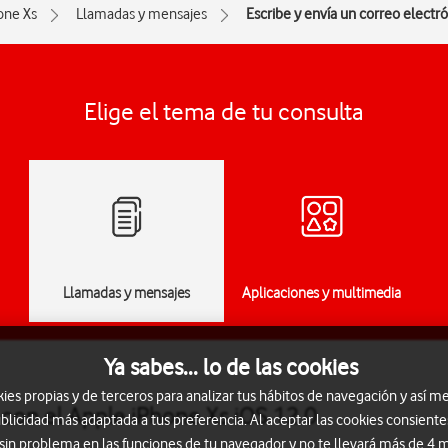
one Xs
Llamadas y mensajes
Escribe y envía un correo electr
Elige el tema de tu consulta
Llamadas y mensajes
Aplicaciones y multimedia
Ya sabes... lo de las cookies
s propias y de terceros para analizar tus hábitos de navegación y así me
 con el Apple iPhone Xs iOS 12.0
blicidad más adaptada a tus preferencia. Al aceptar las cookies consiente
 sin problema en las funciones de tu navegador y no te llevará más de 4