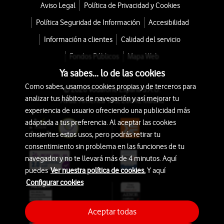
Aviso Legal
Política de Privacidad y Cookies
Política Seguridad de Información
Accesibilidad
Información a clientes
Calidad del servicio
Fondos Públicos
Mapa Web
Ya sabes... lo de las cookies
Como sabes, usamos cookies propias y de terceros para
© 2026 Vodafone España S.A.U.
analizar tus hábitos de navegación y así mejorar tu
Avda. América 115, 28042 Madrid
experiencia de usuario ofreciendo una publicidad más
adaptada a tus preferencia. Al aceptar las cookies
consientes estos usos, pero podrás retirar tu
consentimiento sin problema en las funciones de tu
navegador y no te llevará más de 4 minutos. Aquí
puedes
Ver nuestra política de cookies.
Y aquí
Configurar cookies
Aceptar todas