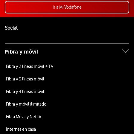
Ir a Mi Vodafone
Pie de página de Vodafone
Enlaces a las redes sociales de Vodafone
Social
Fibra y móvil
Fibra y 2 líneas móvil + TV
Fibra y 3 líneas móvil
Fibra y 4 líneas móvil
Fibra y móvil ilimitado
Fibra Móvil y Netflix
Internet en casa