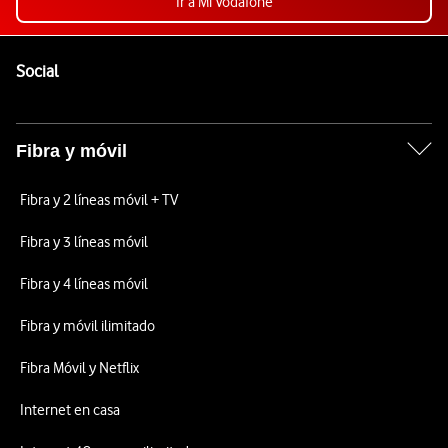
Ir a Mi Vodafone
Pie de página de Vodafone
Enlaces a las redes sociales de Vodafone
Social
Fibra y móvil
Fibra y 2 líneas móvil + TV
Fibra y 3 líneas móvil
Fibra y 4 líneas móvil
Fibra y móvil ilimitado
Fibra Móvil y Netflix
Internet en casa