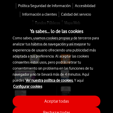
Política Seguridad de Información
Accesibilidad
Información a clientes
Calidad del servicio
Fondos Públicos
Mapa Web
Ya sabes... lo de las cookies
Como sabes, usamos cookies propias y de terceros para
© 2026 Vodafone España S.A.U.
analizar tus hábitos de navegación y así mejorar tu
Avda. América 115, 28042 Madrid
experiencia de usuario ofreciendo una publicidad más
adaptada a tus preferencia. Al aceptar las cookies
consientes estos usos, pero podrás retirar tu
consentimiento sin problema en las funciones de tu
navegador y no te llevará más de 4 minutos. Aquí
puedes
Ver nuestra política de cookies.
Y aquí
Configurar cookies
Aceptar todas
Rechazar todas