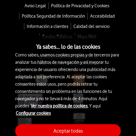
Aviso Legal
Política de Privacidad y Cookies
Política Seguridad de Información
Accesibilidad
Información a clientes
Calidad del servicio
Fondos Públicos
Mapa Web
Ya sabes... lo de las cookies
Como sabes, usamos cookies propias y de terceros para
© 2026 Vodafone España S.A.U.
analizar tus hábitos de navegación y así mejorar tu
Avda. América 115, 28042 Madrid
experiencia de usuario ofreciendo una publicidad más
adaptada a tus preferencia. Al aceptar las cookies
consientes estos usos, pero podrás retirar tu
consentimiento sin problema en las funciones de tu
navegador y no te llevará más de 4 minutos. Aquí
puedes
Ver nuestra política de cookies.
Y aquí
Configurar cookies
Aceptar todas