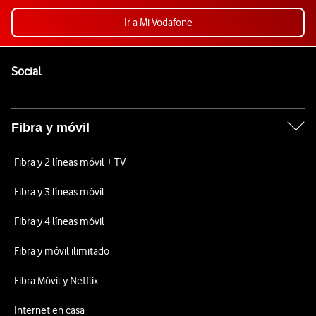
Ir a Mi Vodafone
Pie de página de Vodafone
Enlaces a las redes sociales de Vodafone
Social
Fibra y móvil
Fibra y 2 líneas móvil + TV
Fibra y 3 líneas móvil
Fibra y 4 líneas móvil
Fibra y móvil ilimitado
Fibra Móvil y Netflix
Internet en casa