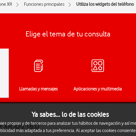
one XR
Funciones principales
Utiliza los widgets del teléfono
Elige el tema de tu consulta
Llamadas y mensajes
Aplicaciones y multimedia
Ya sabes... lo de las cookies
s propias y de terceros para analizar tus hábitos de navegación y así me
e XR iOS 16.0
blicidad más adaptada a tus preferencia. Al aceptar las cookies consiente