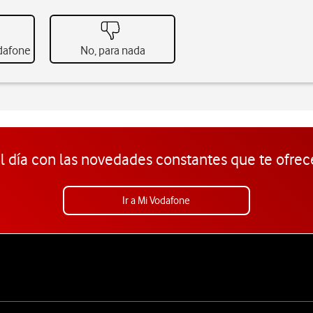
odafone
No, para nada
l día con las novedades constantes que te ofrec
Ir a Mi Vodafone