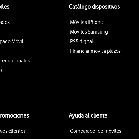
iles
Catálogo dispositivos
tados
Móviles iPhone
Móviles Samsung
epago Móvil
PS5 digital
Financiar móvil a plazos
nternacionales
o
promociones
Ayuda al cliente
vos clientes
Comparador de móviles