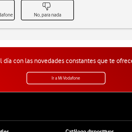
odafone
No, para nada
l día con las novedades constantes que te ofrec
Ir a Mi Vodafone
iles
Catálogo dispositivos