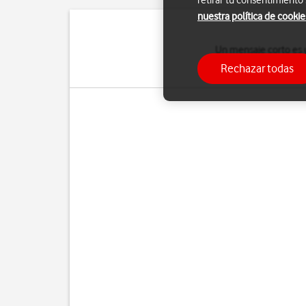
retirar tu consentimiento
nuestra política de cookie
Un mensaje corto es u
recibir mensajes cor
Rechazar todas