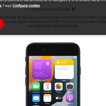
 sin problema en las funciones de tu navegador y no te llevará más de 4
s.
Y aquí
Configurar cookies
Descripción de tu consulta
n mensaje de texto que se puede enviar a otros teléfonos móviles. Tu t
tos una vez hayas insertado la tarjeta SIM. Si no es el caso, puedes config
mensajes cortos de forma manual.