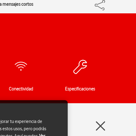
ra mensajes cortos
Conectividad
Especificaciones
jorar tu experiencia de
s estos usos, pero podrás