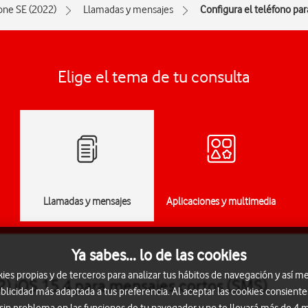
one SE (2022)
Llamadas y mensajes
Configura el teléfono pa
Elige el tema de tu consulta
Llamadas y mensajes
Aplicaciones y multimedia
Ya sabes... lo de las cookies
s propias y de terceros para analizar tus hábitos de navegación y así me
2) iOS 15.4 para mensajes cortos (SMS)
blicidad más adaptada a tus preferencia. Al aceptar las cookies consiente