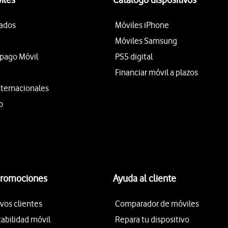
tados
Móviles iPhone
Móviles Samsung
epago Móvil
PS5 digital
Financiar móvil a plazos
nternacionales
o
promociones
Ayuda al cliente
vos clientes
Comparador de móviles
tabilidad móvil
Repara tu dispositivo