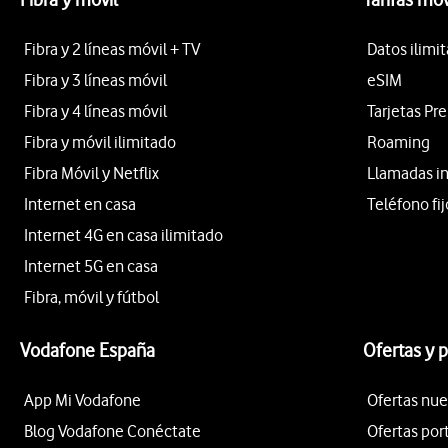
Fibra y 2 líneas móvil + TV
Datos ilimi
Fibra y 3 líneas móvil
eSIM
Fibra y 4 líneas móvil
Tarjetas Pr
Fibra y móvil ilimitado
Roaming
Fibra Móvil y Netflix
Llamadas i
Internet en casa
Teléfono fij
Internet 4G en casa ilimitado
Internet 5G en casa
Fibra, móvil y fútbol
Vodafone España
Ofertas y 
App Mi Vodafone
Ofertas nue
Blog Vodafone Conéctate
Ofertas por