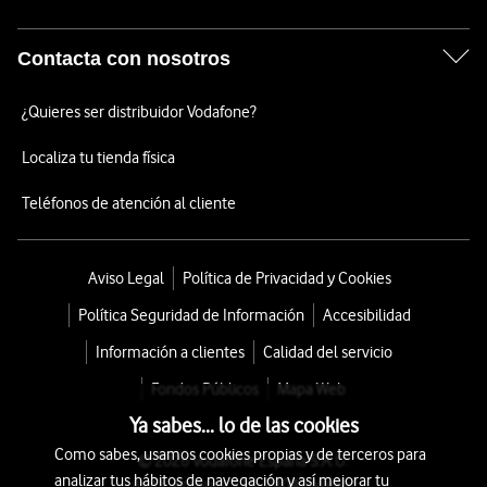
Contacta con nosotros
¿Quieres ser distribuidor Vodafone?
Localiza tu tienda física
Teléfonos de atención al cliente
Aviso Legal
Política de Privacidad y Cookies
Política Seguridad de Información
Accesibilidad
Información a clientes
Calidad del servicio
Fondos Públicos
Mapa Web
Ya sabes... lo de las cookies
Como sabes, usamos cookies propias y de terceros para
© 2026 Vodafone España S.A.U.
analizar tus hábitos de navegación y así mejorar tu
Avda. América 115, 28042 Madrid