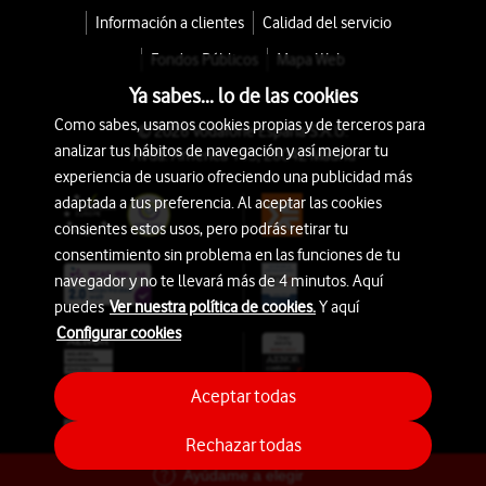
Información a clientes
Calidad del servicio
Fondos Públicos
Mapa Web
Ya sabes... lo de las cookies
Como sabes, usamos cookies propias y de terceros para
© 2026 Vodafone España S.A.U.
analizar tus hábitos de navegación y así mejorar tu
Avda. América 115, 28042 Madrid
experiencia de usuario ofreciendo una publicidad más
adaptada a tus preferencia. Al aceptar las cookies
consientes estos usos, pero podrás retirar tu
consentimiento sin problema en las funciones de tu
navegador y no te llevará más de 4 minutos. Aquí
puedes
Ver nuestra política de cookies.
Y aquí
Configurar cookies
Aceptar todas
Rechazar todas
Ayúdame a elegir