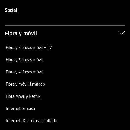
Pie de página de Vodafone
Enlaces a las redes sociales de Vodafone
Social
Fibra y móvil
Fibra y 2 líneas móvil + TV
Fibra y 3 líneas móvil
Fibra y 4 líneas móvil
Fibra y móvil ilimitado
Fibra Móvil y Netflix
Internet en casa
Internet 4G en casa ilimitado