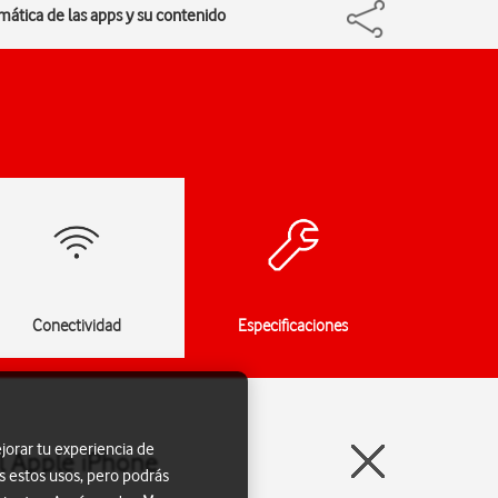
omática de las apps y su contenido
Conectividad
Especificaciones
jorar tu experiencia de
el Apple iPhone
s estos usos, pero podrás