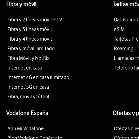
Fibra y móvil
Tarifas móv
Fibra y 2 líneas móvil + TV
Datos ilimi
Fibra y 3 líneas móvil
eSIM
Fibra y 4 líneas móvil
Tarjetas Pr
Fibra y móvil ilimitado
Roaming
Fibra Móvil y Netflix
Llamadas i
Internet en casa
Teléfono fij
Internet 4G en casa ilimitado
Internet 5G en casa
Fibra, móvil y fútbol
Vodafone España
Ofertas y 
App Mi Vodafone
Ofertas nue
Blog Vodafone Conéctate
Ofertas por