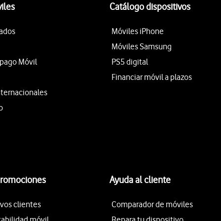
iles
Catálogo dispositivos
tados
Móviles iPhone
Móviles Samsung
epago Móvil
PS5 digital
Financiar móvil a plazos
nternacionales
o
promociones
Ayuda al cliente
vos clientes
Comparador de móviles
tabilidad móvil
Repara tu dispositivo