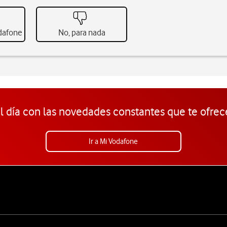
odafone
No, para nada
l día con las novedades constantes que te ofrec
Ir a Mi Vodafone