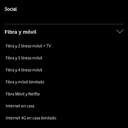
Pie de página de Vodafone
Enlaces a las redes sociales de Vodafone
Social
Fibra y móvil
Fibra y 2 líneas móvil + TV
Fibra y 3 líneas móvil
Fibra y 4 líneas móvil
Fibra y móvil ilimitado
Fibra Móvil y Netflix
Internet en casa
Internet 4G en casa ilimitado