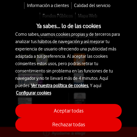
Información a clientes
Calidad del servicio
Fondos Públicos
Mapa Web
Ya sabes... lo de las cookies
Como sabes, usamos cookies propias y de terceros para
© 2026 Vodafone España S.A.U.
analizar tus hábitos de navegación y así mejorar tu
Avda. América 115, 28042 Madrid
experiencia de usuario ofreciendo una publicidad más
adaptada a tus preferencia. Al aceptar las cookies
consientes estos usos, pero podrás retirar tu
consentimiento sin problema en las funciones de tu
navegador y no te llevará más de 4 minutos. Aquí
puedes
Ver nuestra política de cookies.
Y aquí
Configurar cookies
Aceptar todas
Rechazar todas
Ayúdame a elegir