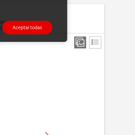
utonomía del teléfono.
Aceptar todas
gía.