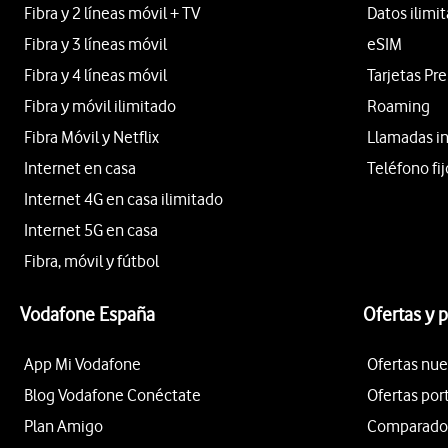
Fibra y 2 líneas móvil + TV
Datos ilimi
Fibra y 3 líneas móvil
eSIM
Fibra y 4 líneas móvil
Tarjetas Pr
Fibra y móvil ilimitado
Roaming
Fibra Móvil y Netflix
Llamadas i
Internet en casa
Teléfono fij
Internet 4G en casa ilimitado
Internet 5G en casa
Fibra, móvil y fútbol
Vodafone España
Ofertas y 
App Mi Vodafone
Ofertas nue
Blog Vodafone Conéctate
Ofertas por
Plan Amigo
Comparador 