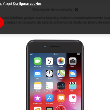
s.
Y aquí
Configurar cookies
Descripción de tu consulta
nes del teléfono gastan mucha batería y reducen considerablemente la a
des reducir el consumo de batería, activando el modo de ahorro de ener