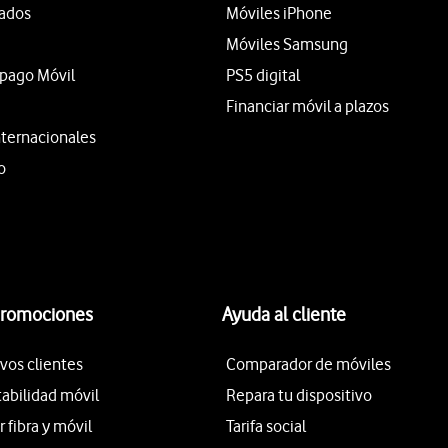
tados
Móviles iPhone
Móviles Samsung
epago Móvil
PS5 digital
Financiar móvil a plazos
nternacionales
o
promociones
Ayuda al cliente
vos clientes
Comparador de móviles
tabilidad móvil
Repara tu dispositivo
fibra y móvil
Tarifa social