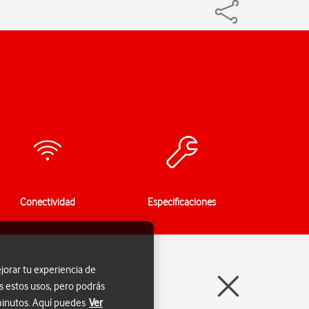
Conectividad
Especificaciones
jorar tu experiencia de
s estos usos, pero podrás
 minutos. Aquí puedes
Ver