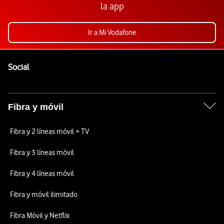
la app
Ir a Mi Vodafone
Pie de página de Vodafone
Enlaces a las redes sociales de Vodafone
Social
Fibra y móvil
Fibra y 2 líneas móvil + TV
Fibra y 3 líneas móvil
Fibra y 4 líneas móvil
Fibra y móvil ilimitado
Fibra Móvil y Netflix