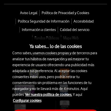
Aviso Legal
Política de Privacidad y Cookies
Política Seguridad de Información
Accesibilidad
Información a clientes
Calidad del servicio
Fondos Públicos
Mapa Web
Ya sabes... lo de las cookies
Como sabes, usamos cookies propias y de terceros para
© 2026 Vodafone España S.A.U.
analizar tus hábitos de navegación y así mejorar tu
Avda. América 115, 28042 Madrid
experiencia de usuario ofreciendo una publicidad más
adaptada a tus preferencia. Al aceptar las cookies
consientes estos usos, pero podrás retirar tu
consentimiento sin problema en las funciones de tu
navegador y no te llevará más de 4 minutos. Aquí
puedes
Ver nuestra política de cookies.
Y aquí
Configurar cookies