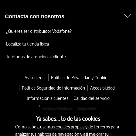
Contacta con nosotros
¿Quieres ser distribuidor Vodafone?
Localiza tu tienda física
Teléfonos de atención al cliente
Aviso Legal
Política de Privacidad y Cookies
Política Seguridad de Información
Accesibilidad
Información a clientes
Calidad del servicio
Fondos Públicos
Mapa Web
Ya sabes... lo de las cookies
Como sabes, usamos cookies propias y de terceros para
© 2026 Vodafone España S.A.U.
analizar tus hábitos de navegación y así mejorar tu
Avda. América 115, 28042 Madrid