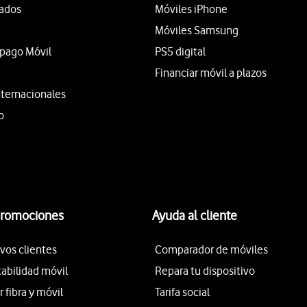
tados
Móviles iPhone
Móviles Samsung
epago Móvil
PS5 digital
Financiar móvil a plazos
nternacionales
o
promociones
Ayuda al cliente
vos clientes
Comparador de móviles
tabilidad móvil
Repara tu dispositivo
fibra y móvil
Tarifa social