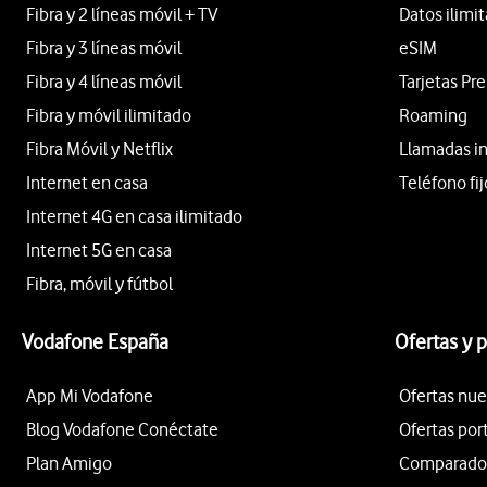
Fibra y 2 líneas móvil + TV
Datos ilimi
Fibra y 3 líneas móvil
eSIM
Fibra y 4 líneas móvil
Tarjetas Pr
Fibra y móvil ilimitado
Roaming
Fibra Móvil y Netflix
Llamadas i
Internet en casa
Teléfono fij
Internet 4G en casa ilimitado
Internet 5G en casa
Fibra, móvil y fútbol
Vodafone España
Ofertas y 
App Mi Vodafone
Ofertas nue
Blog Vodafone Conéctate
Ofertas por
Plan Amigo
Comparador 