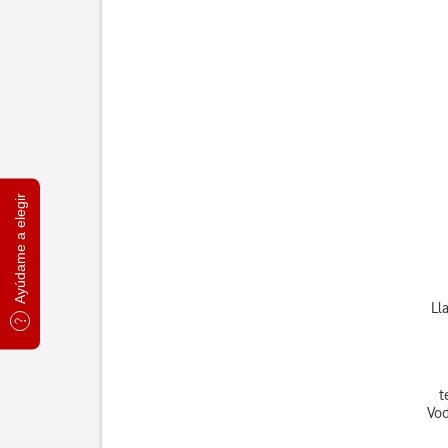
Ayúdame a elegir
Ll
t
Vod