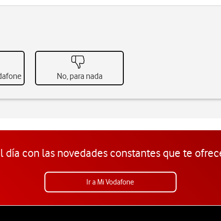
odafone
No, para nada
l día con las novedades constantes que te ofrec
Ir a Mi Vodafone