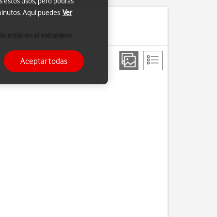
s estos usos, pero podrás
 minutos. Aquí puedes
Ver
o estás en el extranjero.
Aceptar todas