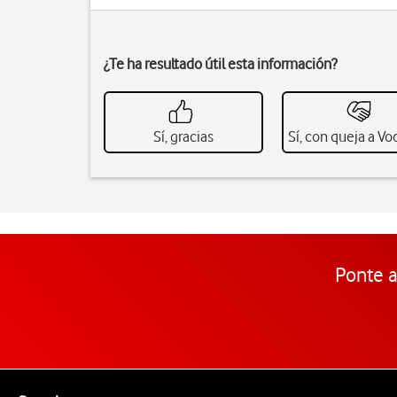
¿Te ha resultado útil esta información?
Sí, gracias
Sí, con queja a V
Ponte a
Pie de página de Vodafone