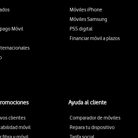
tados
Móviles iPhone
Móviles Samsung
epago Móvil
PS5 digital
Financiar móvil a plazos
nternacionales
o
promociones
Ayuda al cliente
vos clientes
Comparador de móviles
tabilidad móvil
Repara tu dispositivo
fibra y móvil
Tarifa social