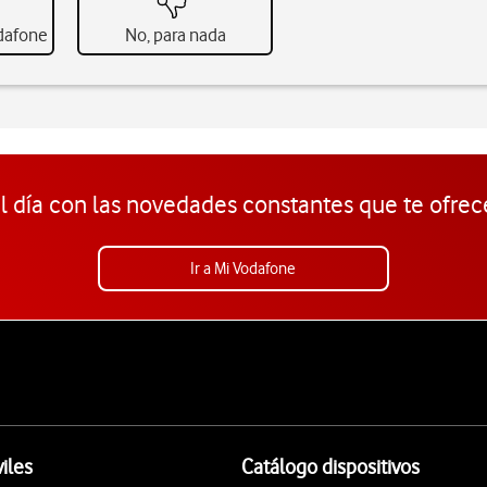
odafone
No, para nada
l día con las novedades constantes que te ofrec
Ir a Mi Vodafone
iles
Catálogo dispositivos