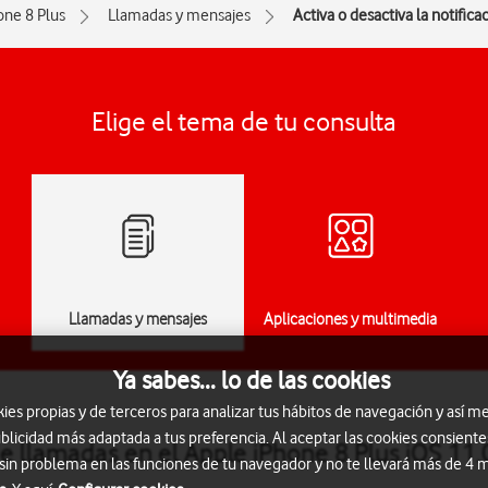
one 8 Plus
Llamadas y mensajes
Activa o desactiva la notific
Elige el tema de tu consulta
Llamadas y mensajes
Aplicaciones y multimedia
Ya sabes... lo de las cookies
s propias y de terceros para analizar tus hábitos de navegación y así me
blicidad más adaptada a tus preferencia. Al aceptar las cookies consiente
 de llamadas en el Apple iPhone 8 Plus iOS 11.
 sin problema en las funciones de tu navegador y no te llevará más de 4