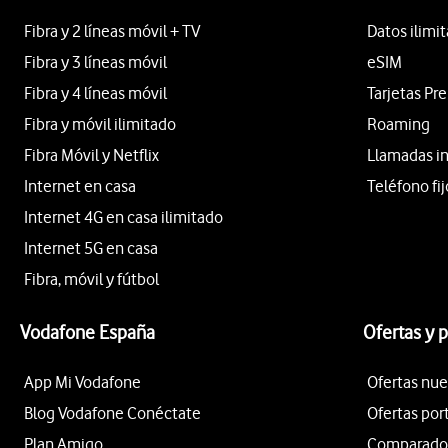
Fibra y 2 líneas móvil + TV
Datos ilimi
Fibra y 3 líneas móvil
eSIM
Fibra y 4 líneas móvil
Tarjetas Pr
Fibra y móvil ilimitado
Roaming
Fibra Móvil y Netflix
Llamadas i
Internet en casa
Teléfono fij
Internet 4G en casa ilimitado
Internet 5G en casa
Fibra, móvil y fútbol
Vodafone España
Ofertas y 
App Mi Vodafone
Ofertas nue
Blog Vodafone Conéctate
Ofertas por
Plan Amigo
Comparador 