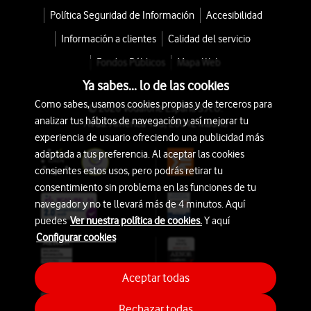
Política Seguridad de Información
Accesibilidad
Información a clientes
Calidad del servicio
Fondos Públicos
Mapa Web
Ya sabes... lo de las cookies
Como sabes, usamos cookies propias y de terceros para
© 2026 Vodafone España S.A.U.
analizar tus hábitos de navegación y así mejorar tu
Avda. América 115, 28042 Madrid
experiencia de usuario ofreciendo una publicidad más
adaptada a tus preferencia. Al aceptar las cookies
consientes estos usos, pero podrás retirar tu
consentimiento sin problema en las funciones de tu
navegador y no te llevará más de 4 minutos. Aquí
puedes
Ver nuestra política de cookies.
Y aquí
Configurar cookies
Aceptar todas
Rechazar todas