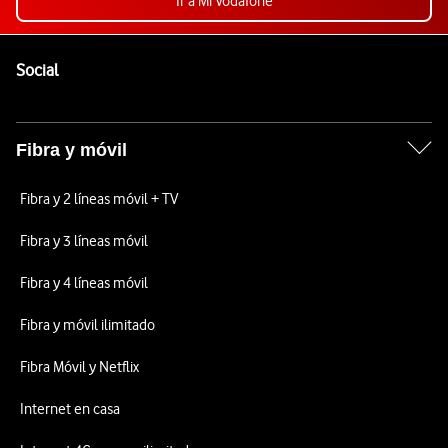
Ir a Mi Vodafone
Pie de página de Vodafone
Enlaces a las redes sociales de Vodafone
Social
Fibra y móvil
Fibra y 2 líneas móvil + TV
Fibra y 3 líneas móvil
Fibra y 4 líneas móvil
Fibra y móvil ilimitado
Fibra Móvil y Netflix
Internet en casa