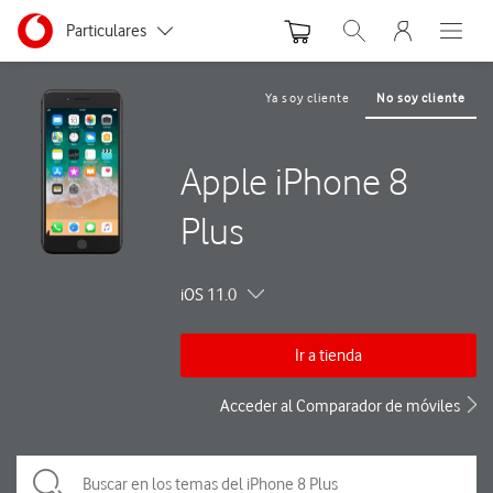
Menu nave
Ir a la pagina principal de vodafone.es
Menu navegación Segmento
Particulares
Abrir buscador. Abre
Abre e
Autónomos
Ya soy cliente
No soy cliente
Pymes
Apple iPhone 8
Grandes empresas
y AA.PP.
Plus
iOS 11.0
Ir a tienda
Acceder al Comparador de móviles