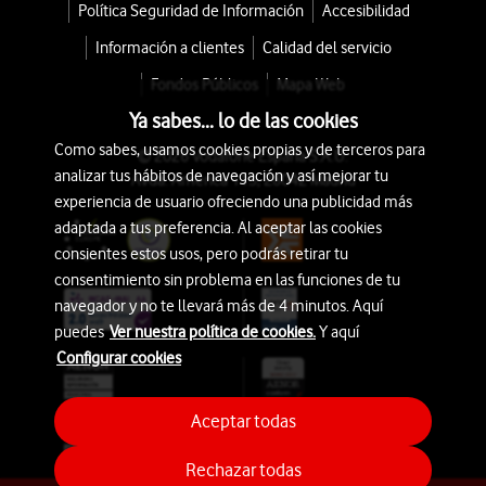
Política Seguridad de Información
Accesibilidad
Información a clientes
Calidad del servicio
Fondos Públicos
Mapa Web
Ya sabes... lo de las cookies
Como sabes, usamos cookies propias y de terceros para
© 2026 Vodafone España S.A.U.
analizar tus hábitos de navegación y así mejorar tu
Avda. América 115, 28042 Madrid
experiencia de usuario ofreciendo una publicidad más
adaptada a tus preferencia. Al aceptar las cookies
consientes estos usos, pero podrás retirar tu
consentimiento sin problema en las funciones de tu
navegador y no te llevará más de 4 minutos. Aquí
puedes
Ver nuestra política de cookies.
Y aquí
Configurar cookies
Aceptar todas
Rechazar todas