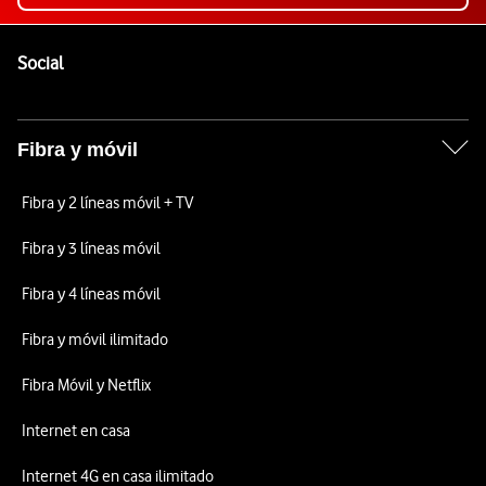
Pie de página de Vodafone
Enlaces a las redes sociales de Vodafone
Social
Fibra y móvil
Fibra y 2 líneas móvil + TV
Fibra y 3 líneas móvil
Fibra y 4 líneas móvil
Fibra y móvil ilimitado
Fibra Móvil y Netflix
Internet en casa
Internet 4G en casa ilimitado