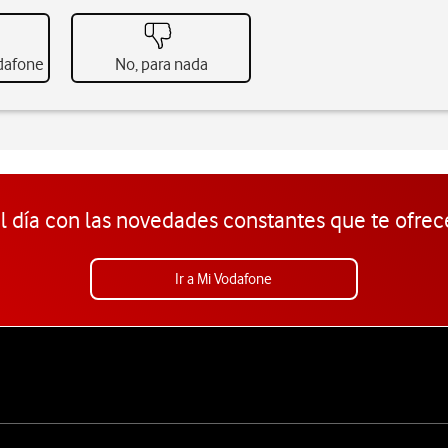
odafone
No, para nada
l día con las novedades constantes que te ofrec
Ir a Mi Vodafone