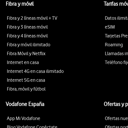
Fibra y móvil
Tarifas móv
Fibra y 2 líneas móvil + TV
Datos ilimi
Fibra y 3 líneas móvil
eSIM
Fibra y 4 líneas móvil
Tarjetas Pr
Fibra y móvil ilimitado
Roaming
Fibra Móvil y Netflix
Llamadas i
Internet en casa
Teléfono fij
Internet 4G en casa ilimitado
Internet 5G en casa
Fibra, móvil y fútbol
Vodafone España
Ofertas y 
App Mi Vodafone
Ofertas nue
Blog Vodafone Conéctate
Ofertas por