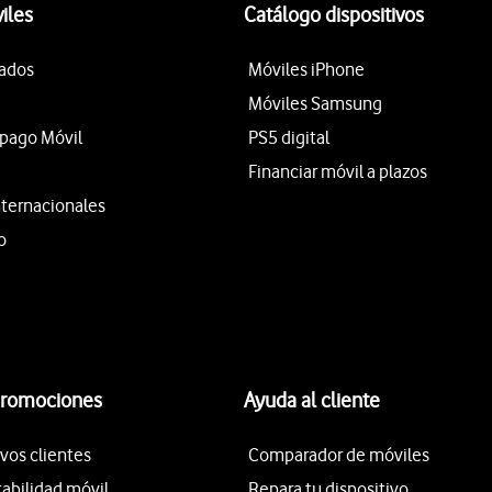
iles
Catálogo dispositivos
tados
Móviles iPhone
Móviles Samsung
epago Móvil
PS5 digital
Financiar móvil a plazos
nternacionales
o
promociones
Ayuda al cliente
vos clientes
Comparador de móviles
tabilidad móvil
Repara tu dispositivo